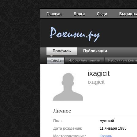
Главная
Блоги
Люди
Все метк
Профиль
Публикации
Whois
Избранные топики
Избранные комм
ixagicit
ixagicit
Личное
Пол:
мужской
Дата рождения:
11 января 1985
Местоположение:
Казань