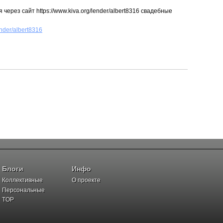
 через сайт https://www.kiva.org/lender/albert8316 свадебные
ender/albert8316
Блоги
Инфо
Коллективные
О проекте
Персональные
TOP