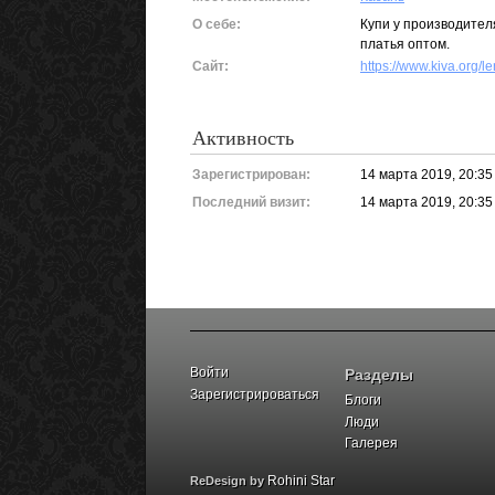
О себе:
Купи у производителя
платья оптом.
Сайт:
https://www.kiva.org/l
Активность
Зарегистрирован:
14 марта 2019, 20:35
Последний визит:
14 марта 2019, 20:35
Войти
Разделы
Зарегистрироваться
Блоги
Люди
Галерея
Rohini Star
ReDesign by