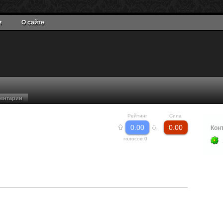
и
О сайте
ентарии
Рейтинг
Сила
0.00
0.00
Кон
голосов:
0