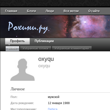
Главная
Блоги
Люди
Все метки
О сайте
Профиль
Публикации
Whois
Избранные топики
Избранные комментарии
oxyqu
oxyqu
Личное
Пол:
мужской
Дата рождения:
12 января 1988
Местоположение:
Dębica