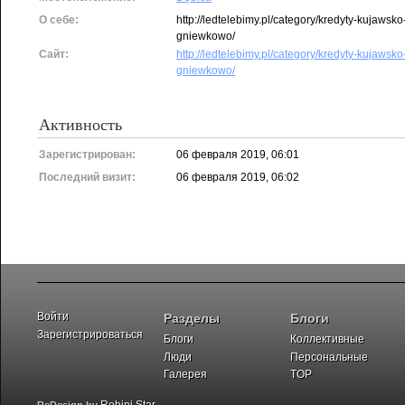
О себе:
http://ledtelebimy.pl/category/kredyty-kujawsk
gniewkowo/
Сайт:
http://ledtelebimy.pl/category/kredyty-kujawsk
gniewkowo/
Активность
Зарегистрирован:
06 февраля 2019, 06:01
Последний визит:
06 февраля 2019, 06:02
Войти
Разделы
Блоги
Зарегистрироваться
Блоги
Коллективные
Люди
Персональные
Галерея
TOP
Rohini Star
ReDesign by