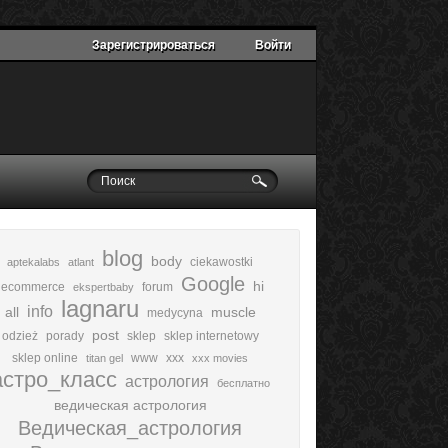
Зарегистрироваться
Войти
blog
body
ciekawostki
aptekalabs
atlant
Google
hi
ecommerce
forum
ekspertbaby
lagnaru
info
all
muscle
medycyna
post
odzież
porady
sklep
sklep internetowy
sklep online
www
xxx
titan gel
xxx movies
астро_класс
астрология
бесплатно
ведическая астрология
Ведическая_астрология