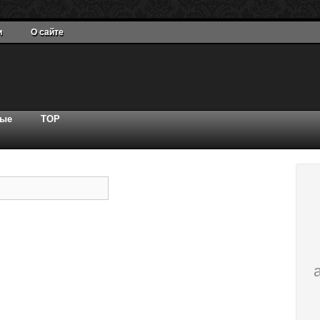
и
О сайте
ные
TOP