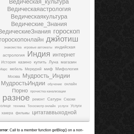
Ведическая_культура
Ведическаяастрология
Ведическаякультура
Ведические_Знания
гороскоп
ВедическиеЗнания
джйотиш
гороскопонлайн
индийская
знакомства
игровые автоматы
Индия
интернет
астрология
казино
купить
Луна
магазин
История
миф
Мифология
мебель
Меркурий
Марс
Мудрость_Индии
Москва
МудростьИндии
онлайн
обучение
Порно
прочистка канализации
разное
Сатурн
ремонт
Сказки
олнце
Услуги
техника
Техосмотр онлайн
услуги
цитатаввыходной
хакера
фильмы
error
: Call to a member function getBlog() on a non-