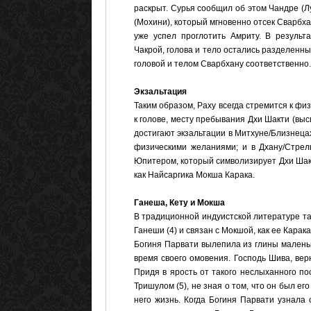
раскрыт. Сурья сообщил об этом Чандре (Лу
(Мохини), который мгновенно отсек Сварбха
уже успел проглотить Амриту. В резуль
Чакрой, голова и тело остались разделенны
головой и телом Сварбхану соответственно.
Экзальтация
Таким образом, Раху всегда стремится к физи
к голове, месту пребывания Дхи Шакти (выс
достигают экзальтации в Митхуне/Близнецах
физическими желаниями; и в Дхану/Стрель
Юпитером, который символизирует Дхи Шакт
как Найсаргика Мокша Карака.
Ганеша, Кету и Мокша
В традиционной индуистской литературе т
Ганеши (4) и связан с Мокшой, как ее Карака
Богиня Парвати вылепила из глины маленьк
время своего омовения. Господь Шива, вер
Придя в ярость от такого неслыханного пос
Тришулом (5), не зная о том, что он был ег
него жизнь. Когда Богиня Парвати узнала 