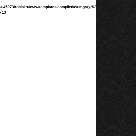
 in
/u45973/rohini.ru/www/templates/compiled/calmgray/%%17^171^17121A2C%
ne
13