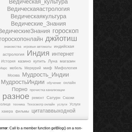
Ведическая_культура
Ведическаяастрология
Ведическаякультура
Ведические_Знания
гороскоп
ВедическиеЗнания
джйотиш
гороскопонлайн
индийская
знакомства
игровые автоматы
Индия
интернет
астрология
казино
купить
Луна
магазин
История
миф
Мифология
мебель
Меркурий
Марс
Мудрость_Индии
Москва
МудростьИндии
онлайн
обучение
Порно
прочистка канализации
разное
Сатурн
ремонт
Сказки
олнце
Услуги
техника
Техосмотр онлайн
услуги
цитатаввыходной
хакера
фильмы
error
: Call to a member function getBlog() on a non-