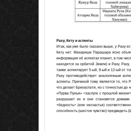
Раху, Кету и аспекты
Итак, как уже было сказано выше, у Раху ес
Кету нет. Махариши Парашара ясно объя
информация об аспектах планет, в том числ
находятся за орбитой Земли) и Раху. Раху,
также аспектирует 5-ый, 9-ый и 12-ый от то
Раху противодействует аналогичным аспе
аспекты. Причиной тому является то, что Р
что делает Брихаспати, но с точностью до 
«Пурва Пунья» <заслуги с прошлой жизни> и
разрушает их и они становятся домами
<бедность> (или несчастья) соответствен
способность (шестое чувство) предвидеть (