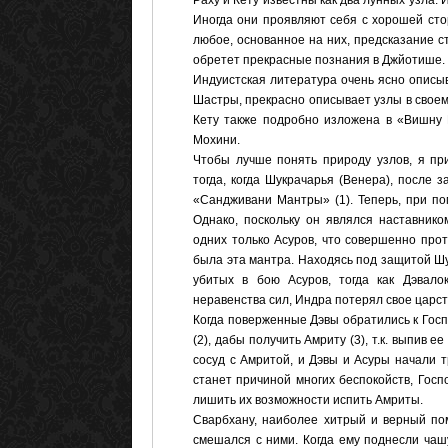
Раху и Кету известны как два лунных узла.
Иногда они проявляют себя с хорошей стор
любое, основанное на них, предсказание ст
обретет прекрасные познания в Джйотише.
Индуистская литература очень ясно описы
Шастры, прекрасно описывает узлы в свое
Кету также подробно изложена в «Вишну П
Мохини.
Чтобы лучше понять природу узлов, я пр
тогда, когда Шукрачарья (Венера), после 
«Сандживани Мантры» (1). Теперь, при по
Однако, поскольку он являлся наставнико
одних только Асуров, что совершенно про
была эта мантра. Находясь под защитой Шу
убитых в бою Асуров, тогда как Дэвало
неравенства сил, Индра потерял свое царст
Когда поверженные Дэвы обратились к Гос
(2), дабы получить Амриту (3), т.к. выпив 
сосуд с Амритой, и Дэвы и Асуры начали т
станет причиной многих беспокойств, Госп
лишить их возможности испить Амриты.
Сварбхану, наиболее хитрый и верный по
смешался с ними. Когда ему поднесли чаш