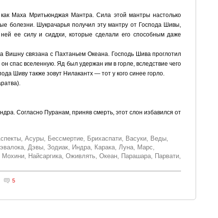
 как Маха Мритьюнджая Мантра. Сила этой мантры настолько
бые болезни. Шукрачарья получил эту мантру от Господа Шивы,
с ней ее силу и сиддхи, которые сделали его способным даже
да Вишну связана с Пахтаньем Океана. Господь Шива проглотил
 он спас вселенную. Яд был удержан им в горле, вследствие чего
пода Шиву также зовут Нилакантх — тот у кого синее горло.
ратва).
Индра. Согласно Пуранам, приняв смерть, этот слон избавился от
спекты
,
Асуры
,
Бессмертие
,
Брихаспати
,
Васуки
,
Веды
,
эвалока
,
Дэвы
,
Зодиак
,
Индра
,
Карака
,
Луна
,
Марс
,
,
Мохини
,
Найсаргика
,
Оживлять
,
Океан
,
Парашара
,
Парвати
,
5