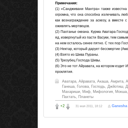
Примечания:
(1) «Сандживани Мантра» также известна
огромна, что она способна излечивать лю
как вознаграждение за аскезу, а вместе 
оживлять мертвецов.
(2) Пахтанье океана. Курма Аватара Госпо
яд, извергнутый из пасти Васуки, тем самым
на нем осталось синее пятно. С тех пор Гос
(3) Нектар, который дарует бессмертие (Ама
(4) Взято из Шива Пураны.
(5) Трезубец Господа Шивы.
(6) Это не тот Айравата, на котором ездит 
проклятия.
Аватара
,
Айравата
,
Акаша
,
Амрита
,
А
Ганеша
,
Голова
,
Господь
,
Джйотиш
,
Д
Махариши
,
Миф
,
Мифология
,
Мокша
Пахтать
,
Планеты
+2
Ganesha
31 мая 2011, 18:12