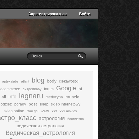
Зарегистрироваться
Войти
blog
body
ciekawostki
aptekalabs
atlant
Google
hi
ecommerce
forum
ekspertbaby
lagnaru
info
all
muscle
medycyna
post
odzież
porady
sklep
sklep internetowy
sklep online
www
xxx
titan gel
xxx movies
астро_класс
астрология
бесплатно
ведическая астрология
Ведическая_астрология