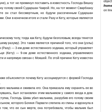
object
не), а тот не преминул поставить в известность Господа Вишну
/home
ну голову своей Сударшан Чакрой. Но, на тот момент Сварбхану
on li
тате он стал бессмертным, но будучи рассеченным Сударшан
ми. Они в конечном итоге и стали Раху и Кету, которые являются
ческому телу, тогда как Кету, будучи безголовым, всегда тянется
шему разуму). Это также является причиной того, что они (узлы)
 (Раху) — 3-ем доме естественного зодиака, который управляет
це (Кету) — 9-ом доме естественного зодиака, управляемого
и и напрямую связан с Мокшей. По этой причине Кету известен
акже объясняется почему Кету ассоциируется с формой Господа
.
ого мальчика и оживила его. Она приказала ему охранять ее во
нувшись, был остановлен этим мальчиком у самого входа в дом.
тупка, Господь Шива убил мальчика, разрубив его голову своим
о сыном, которого Богиня Парвати слепила из глины и вдохнула в
о том, что ее сын мертв, она потребовала, чтобы мальчик был