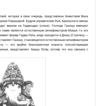
твой, которая в свою очередь, представлена божеством Маха
ариши Парашарой. Будучи управителем Рыб, Брихаспати связан
здит верхом на Гаджендре (слоне). Господа Ганешу именуют
н также является естественным сигнификатором Мокши, т.к. его
нимает форму Гаджа Рупа, когда находится в Дхану (Стрелец) —
ставляет Ганешу, становящегося естественным сигнификатором
Кету — это крайне благоприятная планета, способствующая
неши, представляет Акаша Татву, потому что она связана с