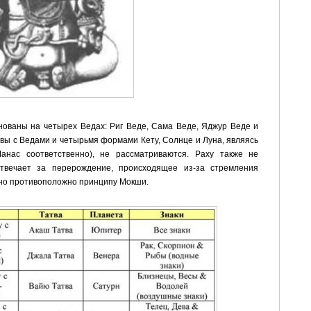
нованы на четырех Ведах: Риг Веде, Сама Веде, Яджур Веде и
твы с Ведами и четырьмя формами Кету, Солнце и Луна, являясь
анас соответственно), не рассматриваются. Раху также не
отвечает за перерождение, происходящее из-за стремления
нно противоположно принципу Мокши.