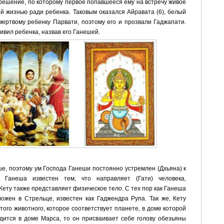
решение, по которому первое попавшееся ему на встречу живое
й жизнью ради ребенка. Таковым оказался Айравата (6), белый
мертвому ребенку Парвати, поэтому его и прозвали Гаджапати.
ивил ребенка, назвав его Ганешей.
е, поэтому ум Господа Ганеши постоянно устремлен (Дхьяна) к
 Ганеша известен тем, что направляет (Гати) человека,
ету также представляет физическое тело. С тех пор как Ганеша
ложен в Стрельце, известен как Гаджендра Рупа. Так же, Кету
 того животного, которое соответствует планете, в доме которой
дится в доме Марса, то он присваивает себе голову обезьяны