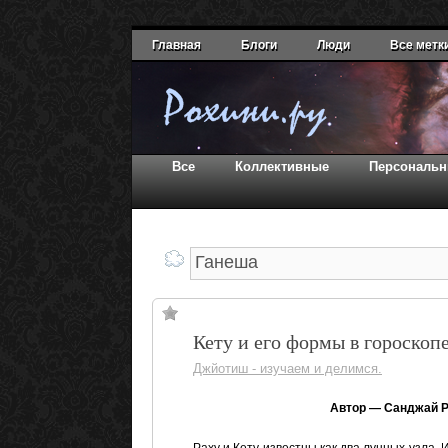
Главная
Блоги
Люди
Все метк
Все
Коллективные
Персональ
Кету и его формы в гороскопе
Джйотиш - изучаем и делимся.
Автор — Санджай Ра