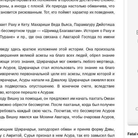
 Интерпретировать их положение в гороскопе достаточно сложно.
оны, а иногда с плохой. Их природа настолько обманчива, что
ановится рискованным. Тот, кто поймет характер их поведения,
вает Раху и Кету. Махариши Веда Вьяса, Парамагуру Джйотиша
м бессмертном труде — «Шримад Бхагаватам». История о Раху и
уране» и пр., где она связана с Аватарой Господа по имени
иведу здесь краткое изложение этой истории. Она произошла
завершения великой аскезы на благо всех людей, обрел знание
мощи этого знания, Шукрачарья мог оживить любого мертвеца.
м Асуров, Шукрачарья стал использовать это знание на благо
тиворечило первоначальной цели его аскезы, плодом которой и
крачарьи, Асуры напали на Дэвалоку. Шукрачарья оживлял всех
ка подверглась опустошению. В конечном счете, вследствие
во, которое перешло к Асурам.
поду Вишну за помощью, он предложил им начать пахтать Океан
ее можно обрести бессмертие. После пахтанья, когда был получен
С
ребовать каждый свою часть. Посчитав, что бессмертие Асуров
одь Вишну явился как Мохини Аватара, чтобы очаровав Асуров,
мощник Шукрачарьи, заподозрил обман и приняв форму Дэвы,
Fatal 
у с Амритой, Сурья признал в нем Асура, так его замысел был