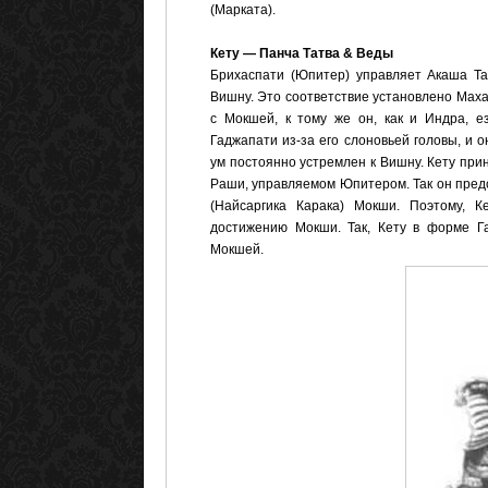
(Марката).
Кету — Панча Татва & Веды
Брихаспати (Юпитер) управляет Акаша Та
Вишну. Это соответствие установлено Мах
с Мокшей, к тому же он, как и Индра, е
Гаджапати из-за его слоновьей головы, и о
ум постоянно устремлен к Вишну. Кету при
Раши, управляемом Юпитером. Так он пред
(Найсаргика Карака) Мокши. Поэтому, 
достижению Мокши. Так, Кету в форме Га
Мокшей.