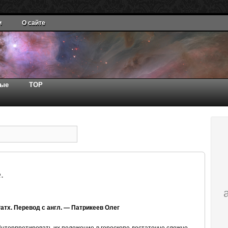
и
О сайте
ные
TOP
.
тх. Перевод с англ. — Патрикеев Олег